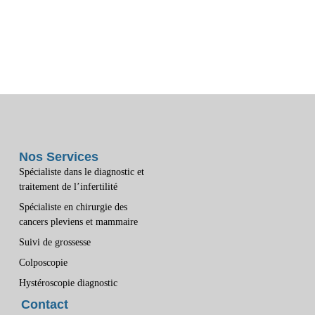
Nos Services
Spécialiste dans le diagnostic et
traitement de l’infertilité
Spécialiste en chirurgie des
cancers pleviens et mammaire
Suivi de grossesse
Colposcopie
Hystéroscopie diagnostic
Contact